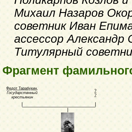
Михаил Назаров Око
советник Иван Епима
ассессор Александр 
Титулярный советни
Фрагмент фамильног
Федот Тарабукин
,
?
Государствнный
?
крестьянин
|
|
|