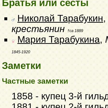
Братья или сесты
Николай Тарабукин
крестьянин
†ca 1889
Мария Тарабукина
,
1845-1920
Заметки
Частные заметки
1858 - купец 3-й гил
1881 - купец 2-й гил