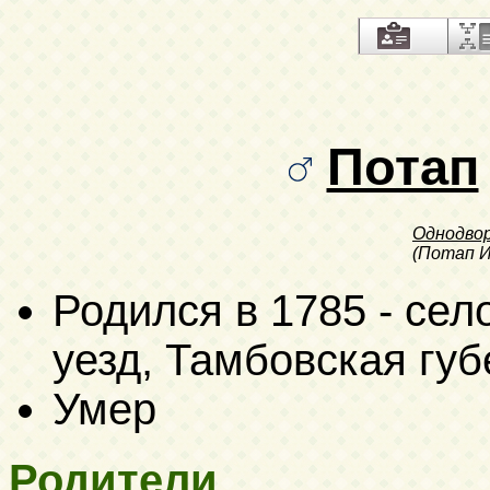
Потап
Однодво
(Потап И
Родился в 1785 - сел
уезд, Тамбовская гу
Умер
Родители