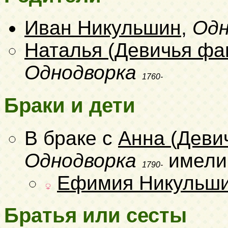
Иван Никульшин
,
Одн
Наталья (Девичья фа
Однодворка
1760-
Браки и дети
В браке с
Анна (Деви
Однодворка
имели
1790-
Ефимия Никульш
Братья или сесты