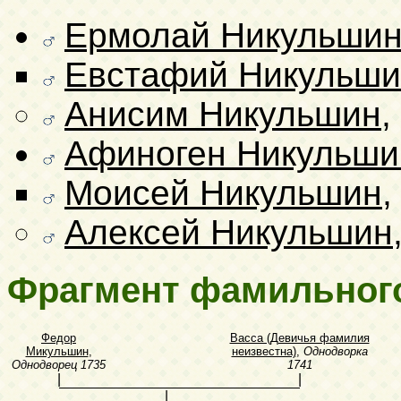
Ермолай Никульши
Евстафий Никульши
Анисим Никульшин
,
Афиноген Никульши
Моисей Никульшин
Алексей Никульшин
Фрагмент фамильног
Федор
Васса (Девичья фамилия
Микульшин
,
неизвестна)
,
Однодворка
Однодворец
1735
1741
|
|
|