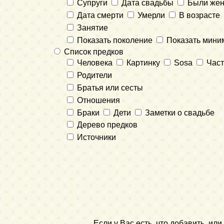
Супруги
Дата свадьбы
Были же
Дата смерти
Умерли
В возрасте
Занятие
Показать поколение
Показать мини
Список предков
Человека
Картинку
Sosa
Част
Родители
Братья или сесты
Отношения
Браки
Дети
Заметки о свадьбе
Дерево предков
Источники
Если у Вас есть, что добавить, и