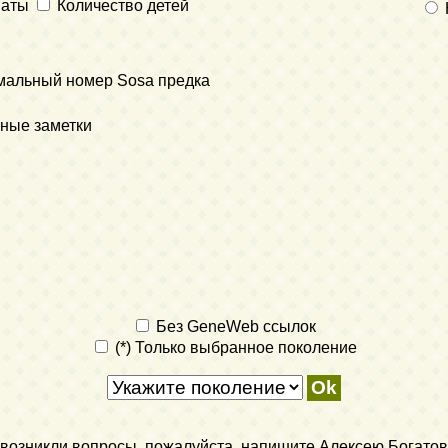
наты
Количество детей
мальный номер Sosa предка
ные заметки
Без GeneWeb ссылок
(*) Только выбранное поколение
ли возникли вопросы, пожалуйста, напишите Алексею Богатов