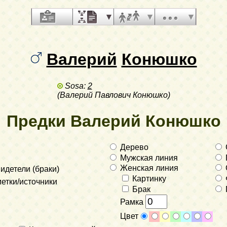
Валерий
Конюшко
Sosa:
2
(Валерий Павлович Конюшко)
Предки Валерий Конюшко
Дерево
Мужская линия
Женская линия
идетели (браки)
Картинку
етки/источники
Брак
Рамка
Цвет