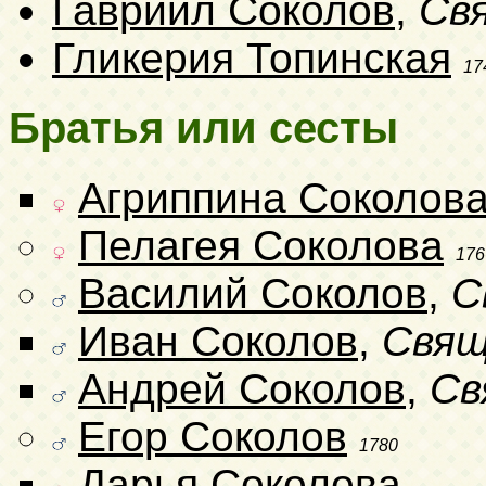
Гавриил Соколов
,
Св
Гликерия Топинская
17
Братья или сесты
Агриппина Соколов
Пелагея Соколова
176
Василий Соколов
,
С
Иван Соколов
,
Свящ
Андрей Соколов
,
Св
Егор Соколов
1780
Дарья Соколова