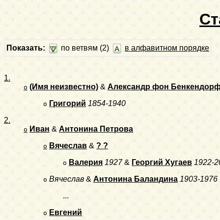
Ст
Показать:
по ветвям (2)
в алфавитном порядке
1.
(Имя неизвестно)
&
Александр фон Бенкендор
o
Григорий
1854-1940
o
2.
Иван
&
Антонина Петрова
o
Вячеслав
&
? ?
o
Валерия
1927
&
Георгий Хугаев
1922-2
o
Вячеслав
&
Антонина Баландина
1903-1976
o
...
Евгений
o