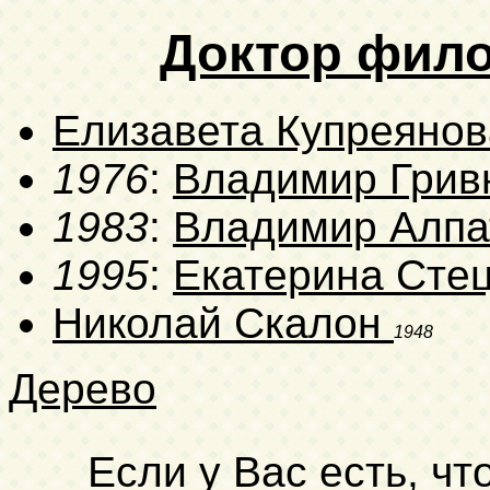
Доктор фило
Елизавета Купреяно
1976
:
Владимир Гри
1983
:
Владимир Алп
1995
:
Екатерина Сте
Николай Скалон
1948
Дерево
Если у Вас есть, чт