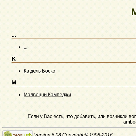
...
...
K
Ка дель Боско
M
Малвецци Кампеджи
Если у Вас есть, что добавить, или возникли в
ambo
Version 6.08 Copyright © 1998-2016