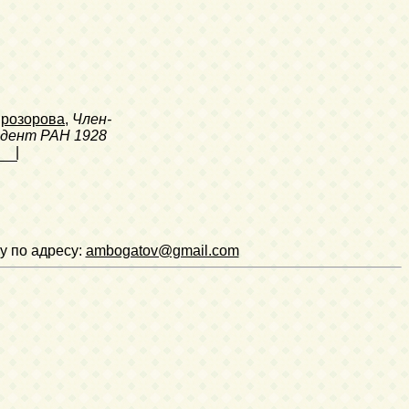
розорова
,
Член-
ндент РАН
1928
|
у по адресу:
ambogatov@gmail.com