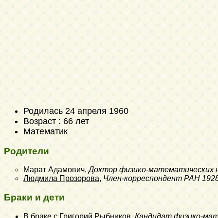
Родилась
24 апреля 1960
Возраст : 66 лет
Математик
Родители
Марат Адамович
,
Доктор физико-математических 
Людмила Прозорова
,
Член-корреспондент РАН
192
Браки и дети
В браке с
Григорий Рыбников
,
Кандидат физико-мат