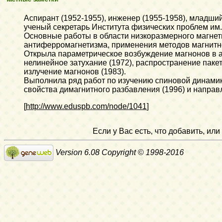
Аспирант (1952-1955), инженер (1955-1958), младший
ученый секретарь Института физических проблем им.
Основные работы в области низкоразмерного магнет
антиферромагнетизма, применения методов магнитно
Открыла параметрическое возбуждение магнонов в а
нелинейное затухание (1972), распространение пакет
излучение магнонов (1983).
Выполнила ряд работ по изучению спиновой динамик
свойства димагнитного разбавления (1996) и направ
[
http://www.eduspb.com/node/1041
]
Если у Вас есть, что добавить, и
Version 6.08 Copyright © 1998-2016