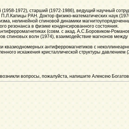
 (1958-1972), старший (1972-1986), ведущий научный сотруд
 П.Л.Капицы РАН. Доктор физико-математических наук (1976
изма, нелинейной спиновой динамики магнитоупорядоченны
го резонанса в физике конденсированного состояния.
нтиферромагнетиках (совм. с акад. А.С.Боровиком-Романо
ов спиновых волн (1974), взаимодействие магнонов между с
и квазиодномерных антиферромагнетиков с неколлинеарной
ленного искажения кристаллической структуры давлением (
ли возникли вопросы, пожалуйста, напишите Алексею Богатов