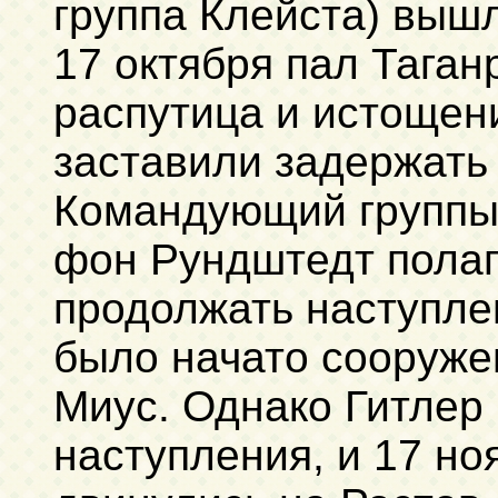
группа Клейста) вышл
17 октября пал Таган
распутица и истощен
заставили задержать
Командующий группы
фон Рундштедт полаг
продолжать наступле
было начато сооруже
Миус. Однако Гитлер
наступления, и 17 но