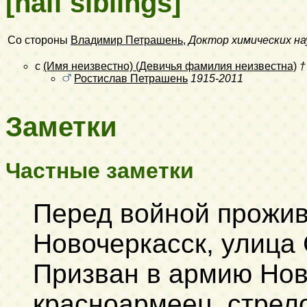
[half siblings]
Со стороны
Владимир Петрашень
,
Доктор химических на
с
(Имя неизвестно) (Девичья фамилия неизвестна)
†
Ростислав Петрашень
1915-2011
Заметки
Частные заметки
Перед войной прожив
Новочеркасск, улица 
Призван в армию Нов
красноармеец, стрело