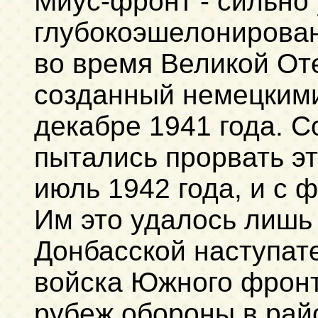
Миус-фронт - сильно
глубокоэшелонирова
во время Великой От
созданный немецкими
декабре 1941 года. 
пытались прорвать эт
июль 1942 года, и с ф
Им это удалось лишь 
Донбасской наступат
войска Южного фрон
рубеж обороны в рай