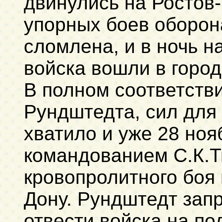
двинулись на Ростов
упорных боев оборон
сломлена, и в ночь н
войска вошли в город
В полном соответств
Рундштедта, сил для
хватило и уже 28 ноя
командованием С.К.Т
кровопролитного боя 
Дону. Рундштедт зап
отвести войска на п