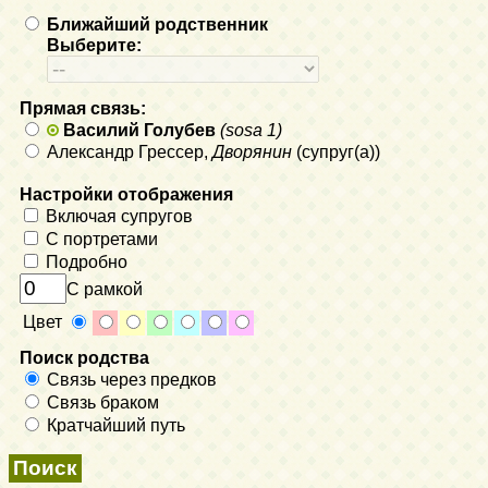
Ближайший родственник
Выберите:
Прямая связь:
Василий Голубев
(sosa 1)
Александр Грессер,
Дворянин
(супруг(а))
Настройки отображения
Включая супругов
С портретами
Подробно
С рамкой
Цвет
Поиск родства
Связь через предков
Связь браком
Кратчайший путь