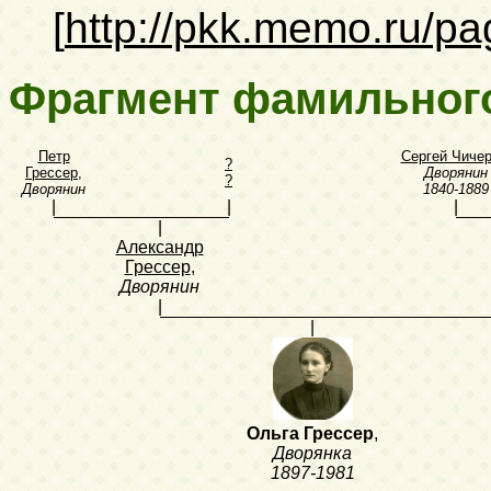
[
http://pkk.memo.ru/
Фрагмент фамильног
Петр
Сергей Чиче
?
Грессер
,
Дворянин
?
Дворянин
1840-1889
|
|
|
|
Александр
Грессер
,
Дворянин
|
|
Ольга Грессер
,
Дворянка
1897-1981