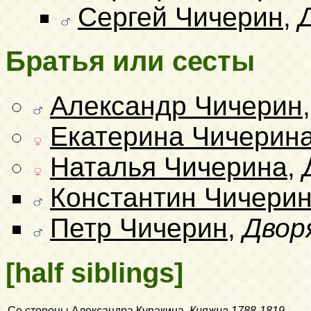
Сергей Чичерин
,
Братья или сесты
Александр Чичерин
Екатерина Чичерин
Наталья Чичерина
,
Константин Чичери
Петр Чичерин
,
Двор
[half siblings]
Со стороны
Александра Куракина
,
Княжна
1788-1819