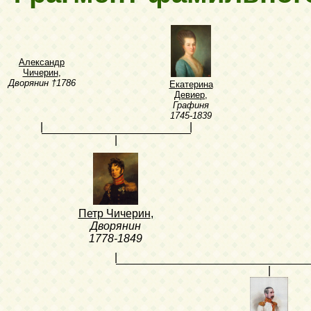
Александр
Чичерин
,
Дворянин
†1786
Екатерина
Девиер
,
Графиня
1745-1839
|
|
|
Петр Чичерин
,
Дворянин
1778-1849
|
|