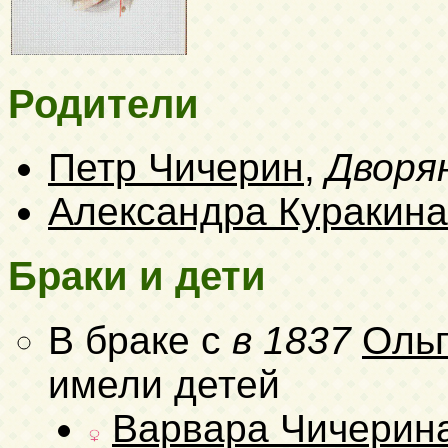
Родители
Петр Чичерин
,
Дворя
Александра Куракина
Браки и дети
В браке с
в 1837
Ольг
имели детей
Варвара Чичерин