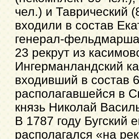
чел.) и Таврический (
входили в состав Ек
генерал-фельдмаршал
23 рекрут из касимовс
Ингерманландский ка
входивший в состав 6
располагавшейся в С
князь Николай Васил
В 1787 году Бугский 
располагался «на ре