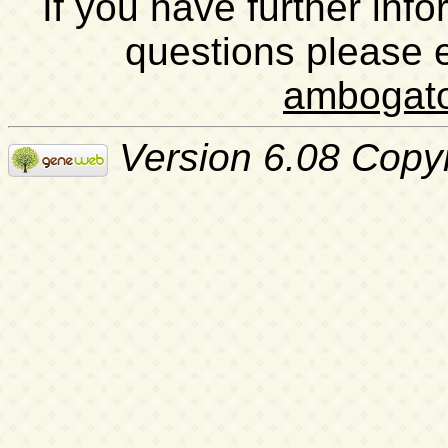
If you have further inf
questions please 
ambogat
Version 6.08 Copy