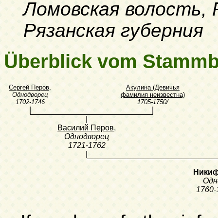
Ломовская волость, 
Рязанская губерния
Überblick vom Stamm
Сергей Перов
,
Акулина (Девичья
Однодворец
фамилия неизвестна)
1702-1746
1705-1750/
|
|
|
Василий Перов
,
Однодворец
1721-1762
|
Никиф
Одн
1760-