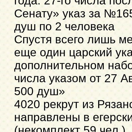
года. 27-го числа по
Сенату» указ за №165
душ по 2 человека
Спустя всего лишь ме
еще один царский ука
дополнительном набо
числа указом от 27 А
500 душ»
4020 рекрут из Рязан
направлены в егерски
(некомплект 59 чел.)