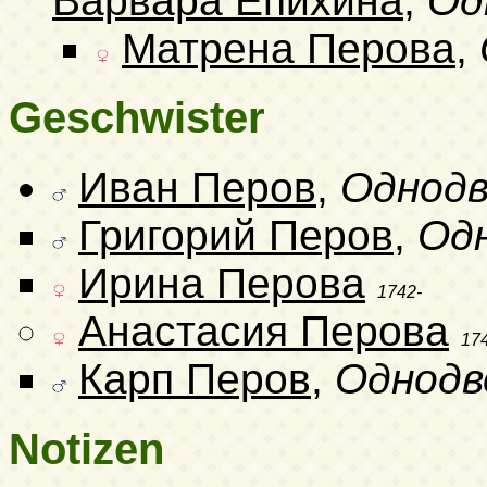
Варвара Епихина
,
Од
Матрена Перова
,
Geschwister
Иван Перов
,
Однодв
Григорий Перов
,
Од
Ирина Перова
1742-
Анастасия Перова
17
Карп Перов
,
Однодв
Notizen