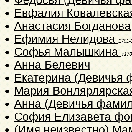
Евфалия Ковалевск
Анастасия Богданова
Ефимия Нелидова
1701-
Софья Малышкина
†170
Анна Белевич
Екатерина (Девичья 
Мария Вонлярлярска
Анна (Девичья фамил
София Елизавета фо
(Имя неизвестно) Ма