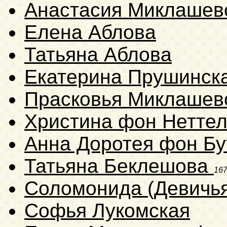
Анастасия Миклашев
Елена Аблова
Татьяна Аблова
Екатерина Прушинск
Прасковья Миклашев
Христина фон Нетте
Анна Доротея фон Бу
Татьяна Беклешова
16
Соломонида (Девичь
Софья Лукомская