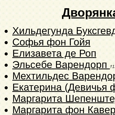
Дворянк
Хильдегунда Буксгев
Софья фон Гойя
Елизавета де Роп
Эльсебе Варендорп
†1
Мехтильдес Варенд
Екатерина (Девичья 
Маргарита Шепеншт
Маргарита фон Каве