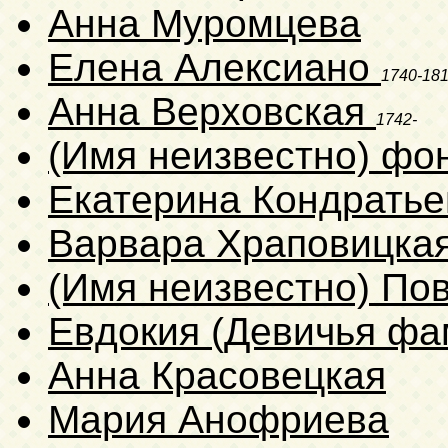
Анна Муромцева
Елена Алексиано
1740-18
Анна Верховская
1742-
(Имя неизвестно) фо
Екатерина Кондратье
Варвара Храповицка
(Имя неизвестно) По
Евдокия (Девичья фа
Анна Красовецкая
Мария Анофриева