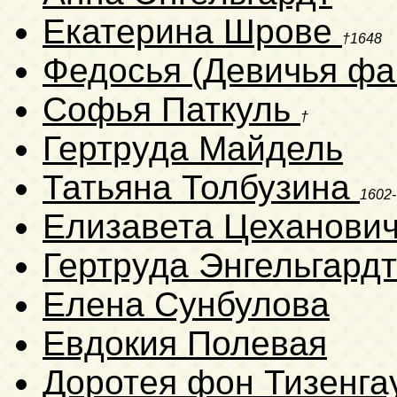
Екатерина Шрове
†1648
Федосья (Девичья фа
Софья Паткуль
†
Гертруда Майдель
Татьяна Толбузина
1602-
Елизавета Цеханови
Гертруда Энгельгард
Елена Сунбулова
Евдокия Полевая
Доротея фон Тизенга