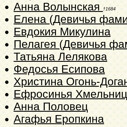
Анна Волынская
†1684
Елена (Девичья фами
Евдокия Микулина
Пелагея (Девичья фа
Татьяна Лелякова
Федосья Есипова
Христина Огонь-Дога
Ефросинья Хмельниц
Анна Половец
Агафья Еропкина