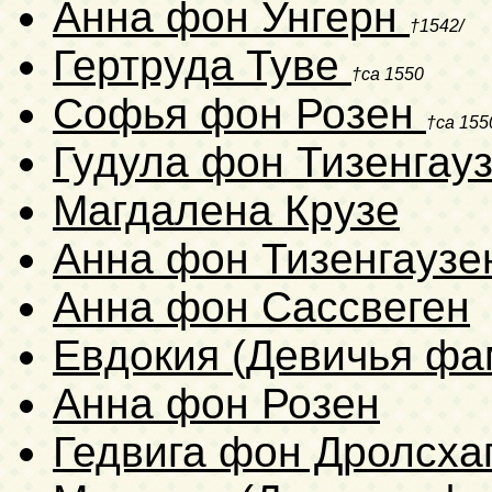
Анна фон Унгерн
†1542/
Гертруда Туве
†ca 1550
Софья фон Розен
†ca 155
Гудула фон Тизенгау
Магдалена Крузе
Анна фон Тизенгауз
Анна фон Сассвеген
Евдокия (Девичья фа
Анна фон Розен
Гедвига фон Дролсха