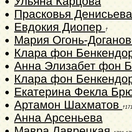
Ульяна Карцова
Прасковья Денисьев
Евдокия Диопер
†
Мария Огонь-Догано
Клара фон Бенкенд
Анна Элизабет фон 
Клара фон Бенкенд
Екатерина Фекла Бр
Артамон Шахматов
†17
Анна Арсеньева
Мавра Лаврецкая