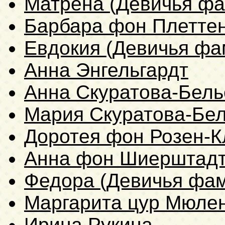
Матрена (Девичья фа
Барбара фон Плетте
Евдокия (Девичья фа
Анна Энгельгардт
Анна Скуратова-Бель
Мария Скуратова-Бе
Доротея фон Розен-
Анна фон Шиерштад
Федора (Девичья фам
Маргарита цур Мюле
Ирина Рукина