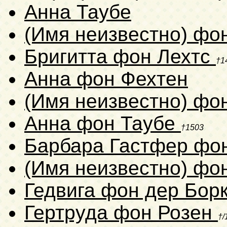
Анна Таубе
(Имя неизвестно) фо
Бригитта фон Лехтс
†1
Анна фон Фехтен
(Имя неизвестно) фо
Анна фон Таубе
†1503
Барбара Гастфер фо
(Имя неизвестно) фо
Гедвига фон дер Бор
Гертруда фон Розен
†/