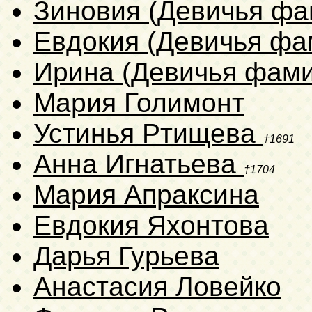
Зиновия (Девичья фа
Евдокия (Девичья фа
Ирина (Девичья фами
Мария Голимонт
Устинья Ртищева
†1691
Анна Игнатьева
†1704
Мария Апраксина
Евдокия Яхонтова
Дарья Гурьева
Анастасия Ловейко