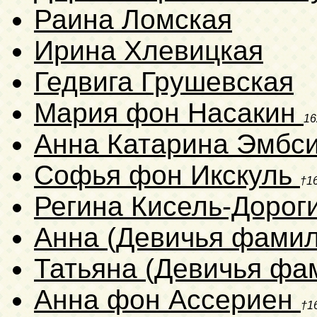
Раина Ломская
Ирина Хлевицкая
Гедвига Грушевская
Мария фон Насакин
16
Анна Катарина Эмб
Софья фон Икскуль
†1
Регина Кисель-Дорог
Анна (Девичья фамил
Татьяна (Девичья фа
Анна фон Ассериен
†1