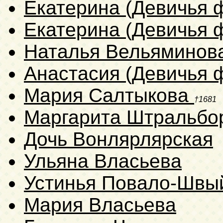
Екатерина (Девичья 
Екатерина (Девичья 
Наталья Вельяминов
Анастасия (Девичья 
Мария Салтыкова
†1681
Маргарита Штральб
Дочь Вонлярлярская
Ульяна Власьева
Устинья Повало-Швы
Мария Власьева