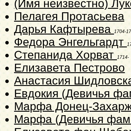
(Имя неизвестно) Лу
Пелагея Протасьева
Дарья Кафтырева
1704-1
Федора Энгельгардт
1
Степанида Хорват
1714-
Елизавета Пестрово
Анастасия Шидловск
Евдокия (Девичья фа
Марфа Донец-Захар
Марфа (Девичья фам