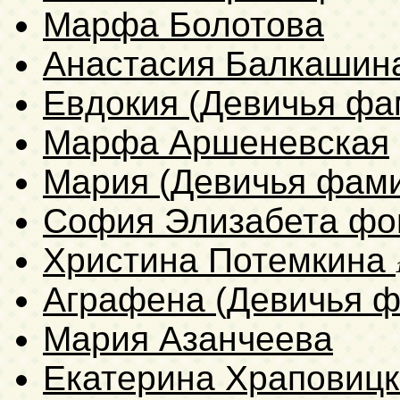
Марфа Болотова
Анастасия Балкашин
Евдокия (Девичья фа
Марфа Аршеневская
Мария (Девичья фами
София Элизабета ф
Христина Потемкина
Аграфена (Девичья ф
Мария Азанчеева
Екатерина Храповиц