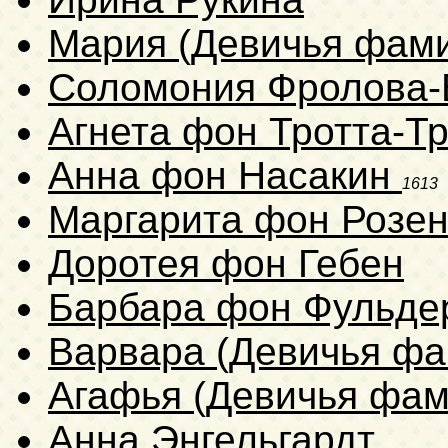
Мария (Девичья фами
Соломония Фролова-
Агнета фон Тротта-Т
Анна фон Насакин
1613
Маргарита фон Розе
Доротея фон Гебен
Барбара фон Фульде
Варвара (Девичья фа
Агафья (Девичья фам
Анна Энгельгардт