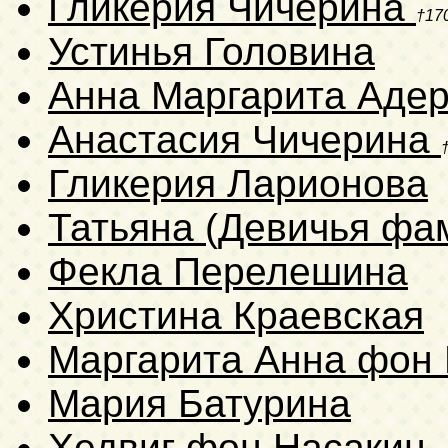
Гликерия Чичерина
†17
Устинья Головина
Анна Маргарита Адер
Анастасия Чичерина
Гликерия Ларионова
Татьяна (Девичья фа
Фекла Перелешина
Христина Краевская
Маргарита Анна фон 
Мария Батурина
Хедвиг фон Насакин