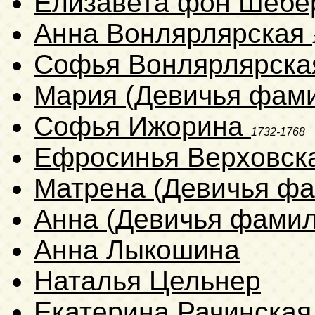
Елизавета фон Шебе
Анна Вонлярлярская
Софья Вонлярлярск
Мария (Девичья фам
Софья Ижорина
1732-1768
Ефросинья Верховск
Матрена (Девичья ф
Анна (Девичья фамил
Анна Лыкошина
Наталья Цельнер
Екатерина Рачинска