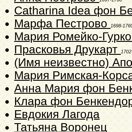
Catharina Idea фон 
Марфа Пестрово
1698-176
Мария Ромейко-Гурк
Прасковья Друкарт
1702
(Имя неизвестно) Ап
Мария Римская-Корс
Анна Мария фон Бе
Клара фон Бенкенд
Евдокия Лагода
Татьяна Воронец