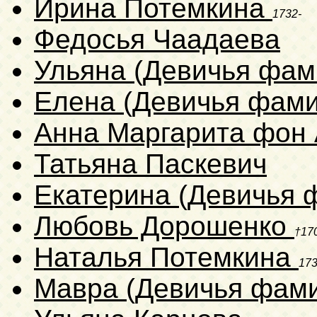
Ирина Потемкина
1732-
Федосья Чаадаева
Ульяна (Девичья фам
Елена (Девичья фами
Анна Маргарита фон
Татьяна Паскевич
Екатерина (Девичья 
Любовь Дорошенко
†17
Наталья Потемкина
173
Мавра (Девичья фам