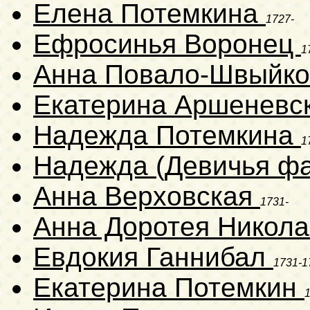
Елена Потемкина
1727-
Ефросинья Воронец
1
Анна Повало-Швыйк
Екатерина Аршеневс
Надежда Потемкина
1
Надежда (Девичья фа
Анна Верховская
1731-
Анна Доротея Никол
Евдокия Ганнибал
1731-1
Екатерина Потемкин