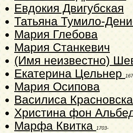
Евдокия Двигубская
Татьяна Тумило-Дени
Мария Глебова
Мария Станкевич
(Имя неизвестно) Ше
Екатерина Цельнер
167
Мария Осипова
Василиса Красновск
Христина фон Альбе
Марфа Квитка
1703-