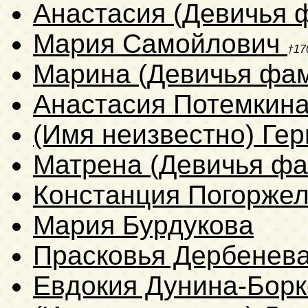
Анастасия (Девичья 
Мария Самойлович
†17
Марина (Девичья фам
Анастасия Потемкин
(Имя неизвестно) Гер
Матрена (Девичья фа
Констанция Погорже
Мария Бурдукова
Прасковья Дербенев
Евдокия Дунина-Борк