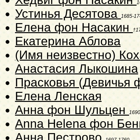
1
Устинья Десятова
1685-17
Елена фон Насакин
†1
Екатерина Аблова
(Имя неизвестно) Ко
Анастасия Лыкошина
Прасковья (Девичья 
Елена Ленская
Анна фон Шульцен
1690
Anna Helena фон Бе
Анна Пестрово
1697-1760