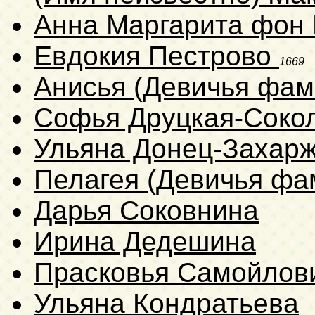
Анна Маргарита фон
Евдокия Пестрово
1669
Анисья (Девичья фам
Софья Друцкая-Соко
Ульяна Донец-Захар
Пелагея (Девичья фа
Дарья Соковнина
Ирина Дедешина
Прасковья Самойлов
Ульяна Кондратьева