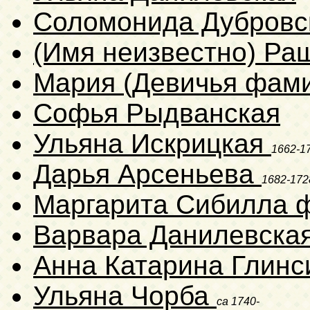
Соломонида Дубров
(Имя неизвестно) Ра
Мария (Девичья фами
Софья Рыдванская
Ульяна Искрицкая
1662-1
Дарья Арсеньева
1682-172
Маргарита Сибилла 
Варвара Данилевска
Анна Катарина Глинс
Ульяна Чорба
ca 1740-