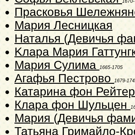
1670-
Прасковья Шележнян
Мария Лесницкая
Наталья (Девичья фа
Kлара Мapия Гаттунг
Мария Сулима
1665-1705
Агафья Пестрово
1679-174
Катарина фон Рейте
Клара фон Шульцен
1
Мария (Девичья фам
Татьяна Гримайло-К