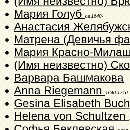
(Имя неизвестно) Бр
Мария Голуб
ca 1640-
Анастасия Желябужс
Матрена (Девичья фа
Мария Красно-Мила
(Имя неизвестно) Ск
Варвара Башмакова
Anna Riegemann
1640-1710
Gesina Elisabeth Buc
Helena von Schultzen
Софья Беклевская