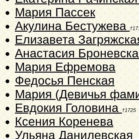
Мария Пассек
Акулина Бестужева
†17
Елизавета Загряжск
Анастасия Броневска
Мария Ефремова
Федосья Пенская
Мария (Девичья фами
Евдокия Головина
†1725
Ксения Коренева
Ульяна Данилевская