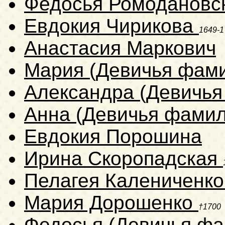
Федосья Ромодановс
Евдокия Чирикова
1649-1
Анастасия Маркович
Мария (Девичья фам
Александра (Девичья
Анна (Девичья фамил
Евдокия Порошина
Ирина Скоропадская
Пелагея Калениченк
Мария Дорошенко
†1700
Федосья (Девичья фа