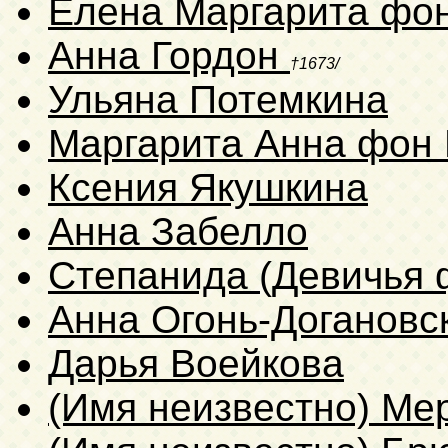
Елена Маргарита фо
Анна Гордон
†1673/
Ульяна Потемкина
Маргарита Анна фон
Ксения Якушкина
Анна Забелло
Степанида (Девичья 
Анна Огонь-Догановс
Дарья Воейкова
(Имя неизвестно) Ме