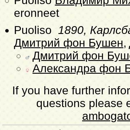
Puoliso
Владимир Ми
eronneet
Puoliso
1890, Карлсб
Дмитрий фон Бушен
,
Дмитрий фон Буш
Александра фон 
If you have further inf
questions please 
ambogat