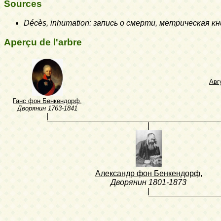
Sources
Décès, inhumation: запись о смерти, метрическая кн
Aperçu de l'arbre
Авг
Ганс фон Бенкендорф
,
Дворянин
1763-1841
|
|
Александр фон Бенкендорф
,
Дворянин
1801-1873
|