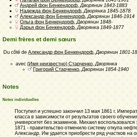
Андрей фон Бенкендорф
,
Дворянин
1843-1883
Надежда фон Бенкендорф
,
Дворянка
1845-1878
Александр фон Бенкендорф
,
Дворянин
1846-1914
Ольга фон Бенкендорф
,
Дворянин
1848-
Дарья фон Бенкендорф
,
Дворянка
1849-1877
Demi frères et demi sœurs
Du côté de
Александр фон Бенкендорф
,
Дворянин
1801-1
avec
(Имя неизвестно) Старченко
,
Дворянка
Григорий Старченко
,
Дворянин
1854-1940
Notes
Notes individuelles
Поступил и успешно закончил 13 мая 1861 г. Импера
класса в зависимости от результатов своего обучени
университет без экзаменов. Михаил воспользовался 
1871 - правительство отменило систему откупа нефт
Александр. Им удается приобрести ряд участков на