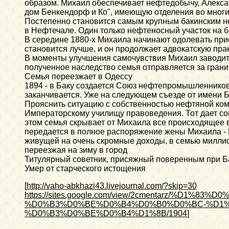
образом. Михаил обеспечивает нефтедобычу, Алекс
дом Бенкендорф и Ко", имеющую отделения во многи
Постепенно становится самым крупным бакинским н
в Нефтечале. Один только нефтеносный участок на 
В середине 1880-х Михаила начинают одолевать при
становится лучше, и он продолжает адвокатскую пра
В моменты улучшения самочувствия Михаил заводит 
полученное наследство семья отправляется за грани
Семья переезжает в Одессу
1894 - в Баку создается Союз нефтепромышленников.
заканчивается. Уже на следующем съезде от имени 
Прояснить ситуацию с собственностью нефтяной ком
Императорскому училищу правоведения. Тот дает с
этом семья скрывает от Михаила все происходящее 
передается в полное распоряжение жены Михаила -
живущей на очень скромные доходы, в семью миллио
переезжая на зиму в город
Титулярный советник, присяжный поверенным при Б
Умер от старческого истощения
[
http://vaho-abkhazi43.livejournal.com/?skip=30
https://sites.google.com/view/2cmentarz/
%D0%B3%D0%BE%D0%B4%D0%B0%D0%BC-%D1%8
%D0%B3%D0%BE%D0%B4%D1%8B/1904
]