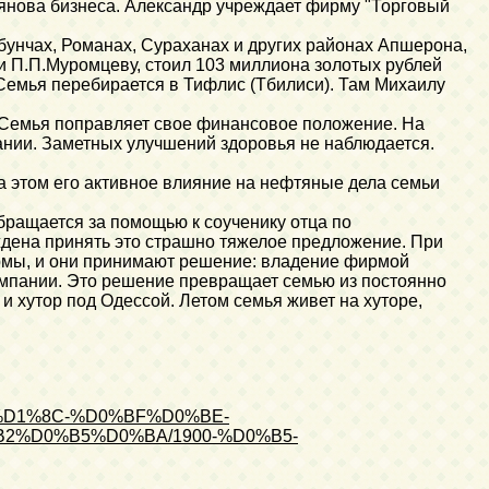
янова бизнеса. Александр учреждает фирму "Торговый
унчах, Романах, Сураханах и других районах Апшерона,
 П.П.Муромцеву, стоил 103 миллиона золотых рублей
Семья перебирается в Тифлис (Тбилиси). Там Михаилу
. Семья поправляет свое финансовое положение. На
мании. Заметных улучшений здоровья не наблюдается.
а этом его активное влияние на нефтяные дела семьи
ращается за помощью к соученику отца по
дена принять это страшно тяжелое предложение. При
ирмы, и они принимают решение: владение фирмой
мпании. Это решение превращает семью из постоянно
 хутор под Одессой. Летом семья живет на хуторе,
BB%D1%8C-%D0%BF%D0%BE-
%D0%B5%D0%BA/1900-%D0%B5-