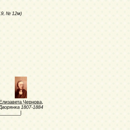
19, № 12м)
Елизавета Чернова
,
Дворянка
1807-1884
|