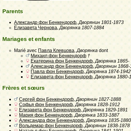
Parents
Александр фон Бенкендорф
,
Дворянин
1801-1873
Елизавета Чернова
,
Дворянка
1807-1884
Mariages et enfants
Marié avec
Павла Клевцова
,
Дворянка
dont
Михаил фон Бенкендорф
†
Екатерина фон Бенкендорф
,
Дворянка
1865-
Александр фон Бенкендорф
,
Дворянин
1868-
Павла фон Бенкендорф
,
Дворянка
1874-1942
Елизавета фон Бенкендорф
,
Дворянка
1880-
Frères et sœurs
Сергей фон Бенкендорф
,
Дворянин
1827-1888
Софья фон Бенкендорф
,
Дворянка
1828-1912
Елизавета фон Бенкендорф
,
Дворянка
1829-1891
Мария фон Бенкендорф
,
Дворянка
1833-1887
Александра фон Бенкендорф
,
Дворянка
1835-1880
Вольдемар фон Бенкендорф
,
Дворянин
1838-1878
Наталья фон Бенкендорф
,
Дворянка
1841-1901