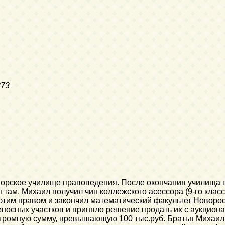
873
торское училище правоведения. После окончания училища вы
я там. Михаил получил чин коллежского асессора (9-го кла
этим правом и закончил математический факультет Новорос
еносных участков и приняло решение продать их с аукцион
 огромную сумму, превышающую 100 тыс.руб. Братья Михаи