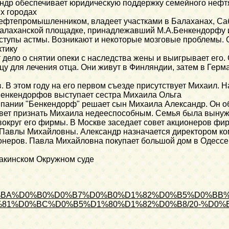
андр обеспечивает юридическую поддержку семейного нефт
х городах
ефтепромышленником, владеет участками в Балаханах, Саб
балаханской площадке, принадлежавший М.А.Бенкендорфу и
ступы астмы. Возникают и некоторые мозговые проблемы. 
ктику
дело о снятии опеки с наследства жены и выигрывает его
цу для лечения отца. Они живут в Финляндии, затем в Гер
 В этом году на его первом съезде присутствует Михаил. Н
Бенкендорфов выступает сестра Михаила Ольга
пании "Бенкендорф" решает сын Михаила Александр. Он об
овет признать Михаила недееспособным. Семья была вынуж
вокруг его фирмы. В Москве заседает совет акционеров ф
 Павлы Михайловны. Александр назначается директором ко
неров. Павла Михайловна покупает большой дом в Одессе и
акинском Окружном суде
%D1%83%D0%BA%D0%B0%D0%B7%D0%B0%D1%82%D0%B5%D0%
1%D0%BC%D0%B5%D1%80%D1%82%D0%B8/20-%D0%B2