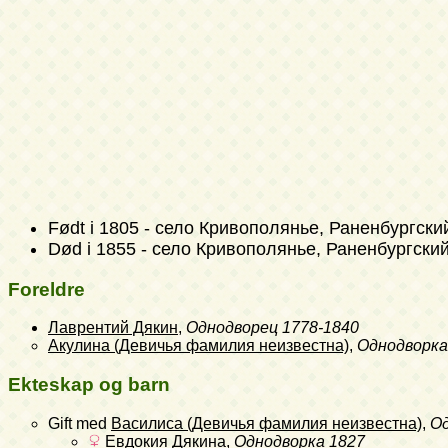
Født i 1805 - село Кривополянье, Раненбургски
Død i 1855 - село Кривополянье, Раненбургский 
Foreldre
Лаврентий Дякин
,
Однодворец
1778-1840
Акулина (Девичья фамилия неизвестна)
,
Однодворка
Ekteskap og barn
Gift med
Василиса (Девичья фамилия неизвестна)
,
О
Евдокия Дякина
,
Однодворка
1827