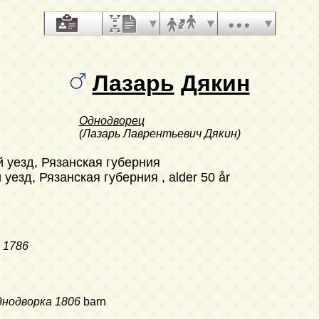
Лазарь
Дякин
Однодворец
(Лазарь Лаврентьевич Дякин)
й уезд, Рязанская губерния
уезд, Рязанская губерния , alder 50 år
1786
днодворка
1806
barn