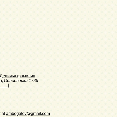
(Девичья фамилия
)
,
Однодворка
1786
|
v at
ambogatov@gmail.com