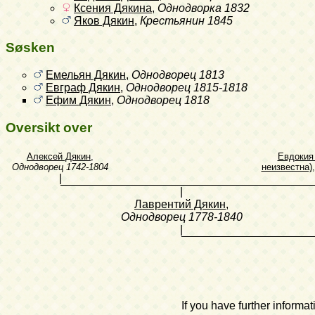
Ксения Дякина
,
Однодворка
1832
Яков Дякин
,
Крестьянин
1845
Søsken
Емельян Дякин
,
Однодворец
1813
Евграф Дякин
,
Однодворец
1815-1818
Ефим Дякин
,
Однодворец
1818
Oversikt over
Алексей Дякин
,
Евдокия
Однодворец
1742-1804
неизвестна)
|
|
Лаврентий Дякин
,
Однодворец
1778-1840
|
If you have further inform