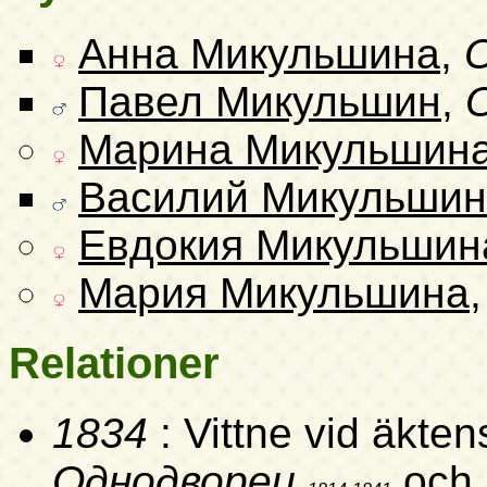
Анна Микульшина
,
Павел Микульшин
,
Марина Микульшин
Василий Микульшин
Евдокия Микульшин
Мария Микульшина
Relationer
1834
: Vittne vid äkte
Однодворец
och