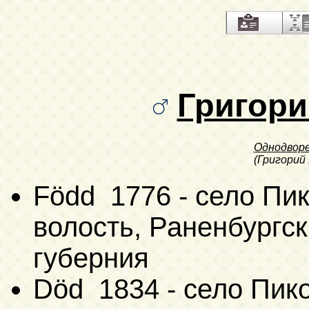
Григори
Однодвор
(Григорий
Född 1776 - село Пи
волость, Раненбургск
губерния
Död 1834 - село Пик