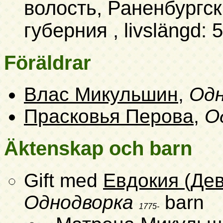
волость, Раненбургск
губерния , livslängd: 5
Föräldrar
Влас Микульшин
,
Одн
Прасковья Перова
,
О
Äktenskap och barn
Gift med
Евдокия (Де
Однодворка
barn
1775-