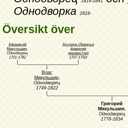
1814-1841
Однодворка
1816-
Översikt över
Афанасий
Акулина (Девичья
Микульшин
,
фамилия
Однодворец
неизвестна)
1701-1782
1707-1750/
|
|
|
Влас
Микульшин
,
Однодворец
1749-1822
|
|
Григорий
Микульшин
,
Однодворец
1776-1834