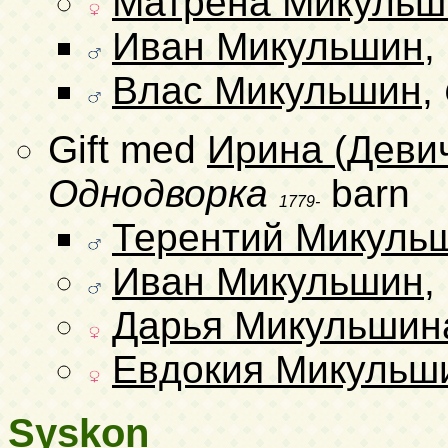
Матрена Микульш
Иван Микульшин
,
Влас Микульшин
,
Gift med
Ирина (Деви
Однодворка
barn
1779-
Терентий Микуль
Иван Микульшин
,
Дарья Микульшин
Евдокия Микульш
Syskon