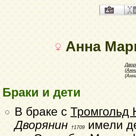
Анна Марг
Двор
(
Анн
(Анн
Браки и дети
В браке с
Тромгольд 
Дворянин
имели д
†1709