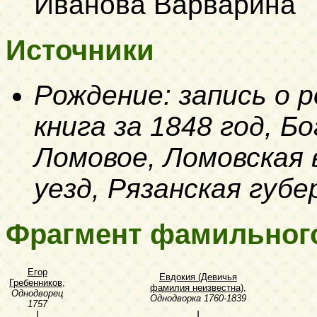
Иванова Варварина
Источники
Рождение: запись о 
книга за 1848 год, Б
Ломовое, Ломовская 
уезд, Рязанская губе
Фрагмент фамильног
Егор
Евдокия (Девичья
Гребенников
,
фамилия неизвестна)
,
Однодворец
Однодворка
1760-1839
1757
|
|