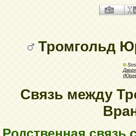
Тромгольд Юр
Sos
Двор
(
Юрг
Связь между Т
Вран
Родственная связь с.