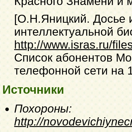
Красного Знамени и 
[О.Н.Яницкий. Досье
интеллектуальной био
http://www.isras.ru/file
Список абонентов Мо
телефонной сети на 1
Источники
Похороны:
http://novodevichiynec