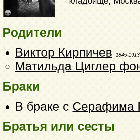
кладбище, Москв
Родители
Виктор Кирпичев
1845-1913
Матильда Циглер фо
Браки
В браке с
Серафима 
Братья или сесты