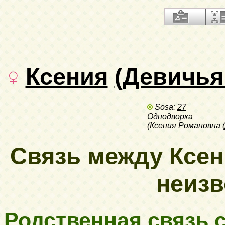
Ксения
(Девичья
Sosa:
27
Однодворка
(Ксения Романовна 
Связь между Ксе
неизве
Родственная связь с.