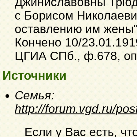
Джиниславовны Трiод
с Борисом Николаеви
оставлению им жены" 
Кончено 10/23.01.1919
ЦГИА СПб., ф.678, оп.
Источники
Семья:
http://forum.vgd.ru/p
Если у Вас есть, чт