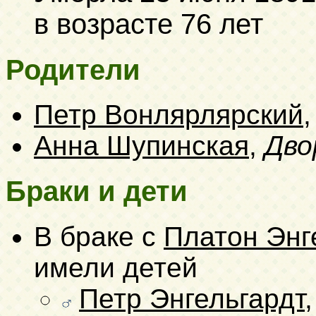
в возрасте 76 лет
Родители
Петр Вонлярлярский
Анна Шупинская
,
Дво
Браки и дети
В браке с
Платон Энг
имели детей
Петр Энгельгардт