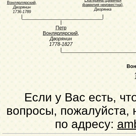
Екатерина (Девичья
Вонлярлярский
,
фамилия неизвестна)
,
Дворянин
Дворянка
1736-1789
|
|
|
Петр
Вонлярлярский
,
Дворянин
1778-1827
|
Вон
Если у Вас есть, чт
вопросы, пожалуйста,
по адресу:
am