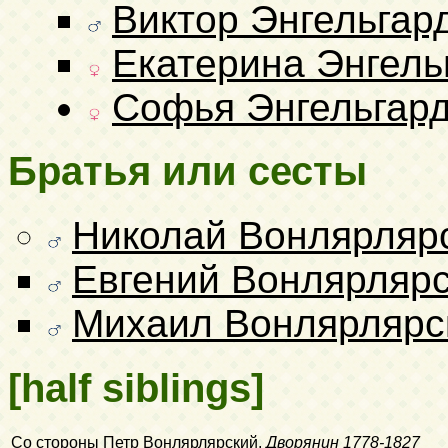
Виктор Энгельгар
Екатерина Энгель
Софья Энгельгард
Братья или сесты
Николай Вонлярляр
Евгений Вонлярляр
Михаил Вонлярлярс
[half siblings]
Со стороны
Петр Вонлярлярский
,
Дворянин
1778-1827