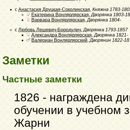
с
Анастасия Друцкая-Соколинская
,
Княжна
1783-180
Екатерина Вонлярлярская
,
Дворянка
1803-1
Варвара Вонлярлярская
,
Дворянка
1804-
с
Любовь Лешевич-Бородулич
,
Дворянка
1793-1857
Александра Вонлярлярская
,
Дворянка
1821-
Валериан Вонлярлярский
,
Дворянин
1822-18
Заметки
Частные заметки
1826 - награждена ди
обучении в учебном 
Жарни