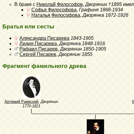
В браке с
Николай Философов
,
Дворянин
†1895
имел
Софья Философова
,
Графиня
1868-1934
Наталья Философова
,
Дворянка
1872-1926
Братья или сесты
Александра Писарева
1843-1905
Лидия Писарева
,
Дворянка
1848-1916
Рафаил Писарев
,
Дворянин
1850-1905
Сергей Писарев
,
Дворянин
1855
Фрагмент фамильного древа
Артемий Раевский
,
Дворянин
1770-1821
|
|