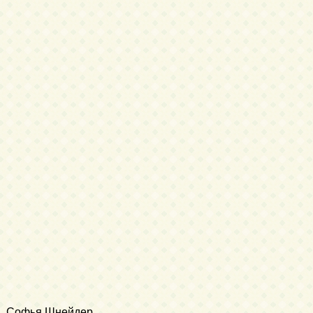
Софья Шнейдер
,